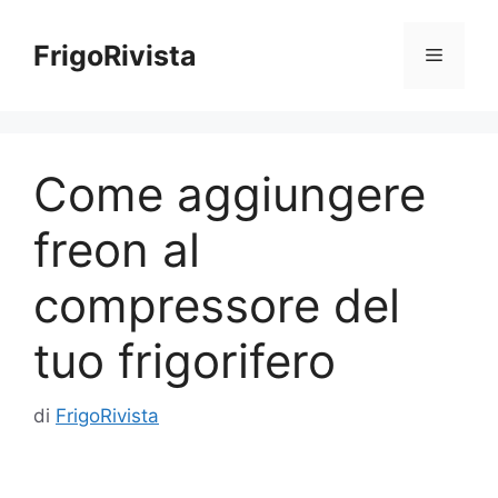
Vai
al
FrigoRivista
Menu
contenuto
Come aggiungere
freon al
compressore del
tuo frigorifero
di
FrigoRivista