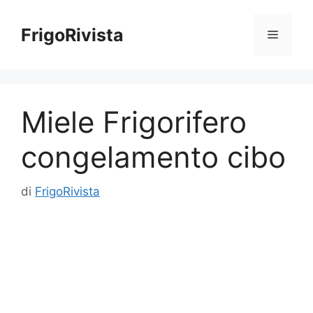
Vai
al
FrigoRivista
Menu
contenuto
Miele Frigorifero
congelamento cibo
di
FrigoRivista