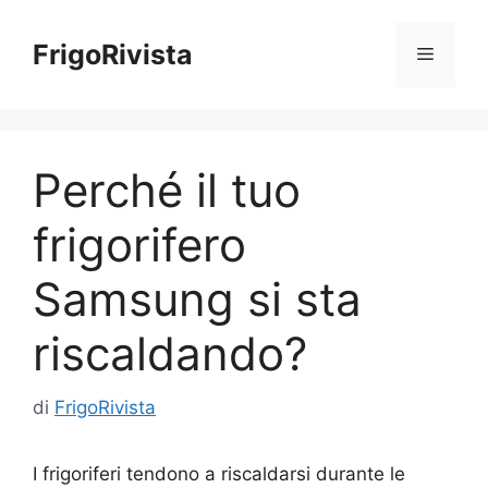
Vai
al
FrigoRivista
Menu
contenuto
Perché il tuo
frigorifero
Samsung si sta
riscaldando?
di
FrigoRivista
I frigoriferi tendono a riscaldarsi durante le