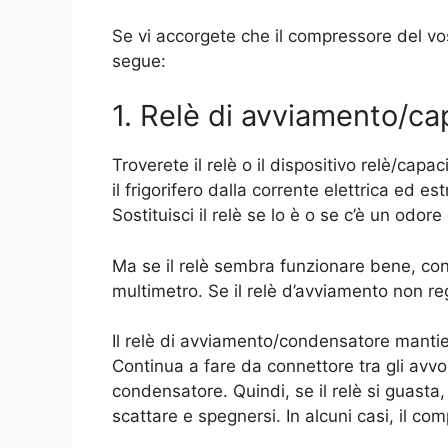
Se vi accorgete che il compressore del vos
segue:
1. Relè di avviamento/ca
Troverete il relè o il dispositivo relè/cap
il frigorifero dalla corrente elettrica ed es
Sostituisci il relè se lo è o se c’è un odor
Ma se il relè sembra funzionare bene, contr
multimetro. Se il relè d’avviamento non reg
Il relè di avviamento/condensatore manti
Continua a fare da connettore tra gli avv
condensatore. Quindi, se il relè si guasta
scattare e spegnersi. In alcuni casi, il co