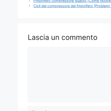
Navigazione
Frigorifero compressore guasto [Come risolve
articolo
Cicli del compressore del frigorifero [Problemi r
Lascia un commento
Commento
Nome