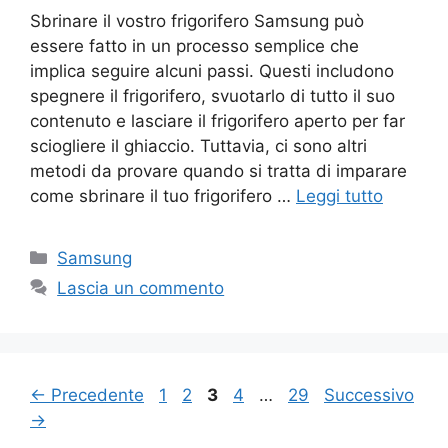
Sbrinare il vostro frigorifero Samsung può
essere fatto in un processo semplice che
implica seguire alcuni passi. Questi includono
spegnere il frigorifero, svuotarlo di tutto il suo
contenuto e lasciare il frigorifero aperto per far
sciogliere il ghiaccio. Tuttavia, ci sono altri
metodi da provare quando si tratta di imparare
come sbrinare il tuo frigorifero …
Leggi tutto
Categorie
Samsung
Lascia un commento
Navigazione
Pagina
Pagina
Pagina
Pagina
Pagina
←
Precedente
1
2
3
4
…
29
Successivo
articolo
→